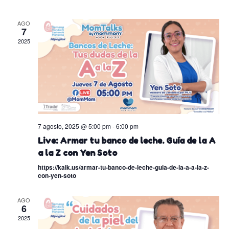
y
fecha.
vist
naveg
de
AGO
7
Eve
2025
de
vistas
de
Event
7 agosto, 2025 @ 5:00 pm
-
6:00 pm
Live: Armar tu banco de leche. Guía de la A
a la Z con Yen Soto
https://kalk.us/armar-tu-banco-de-leche-guia-de-la-a-a-la-z-
con-yen-soto
AGO
6
2025