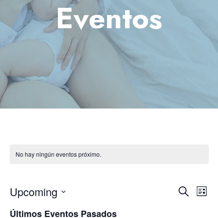
No hay ningún eventos próximo.
Upcoming
Na
Búsqu
Buscar
Lista
Seleccionar
de
Últimos Eventos Pasados