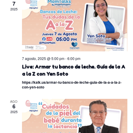
naveg
7
Eve
2025
de
vistas
de
Event
7 agosto, 2025 @ 5:00 pm
-
6:00 pm
Live: Armar tu banco de leche. Guía de la A
a la Z con Yen Soto
https://kalk.us/armar-tu-banco-de-leche-guia-de-la-a-a-la-z-
con-yen-soto
AGO
6
2025