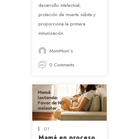
desarrollo intelectual;
proteción de muerte súbita y
proporciona la primera
inmunización.
MomMom´s
0 Comments
G1
Mamá en proceso