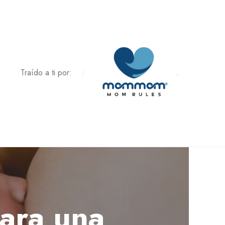
Traído a ti por:
.
para una