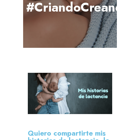
#CriandoCreando
Quiero compartirte mis