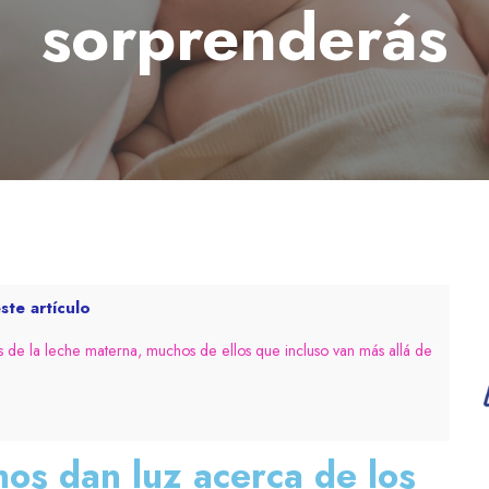
sorprenderás
ste artículo
os de la leche materna, muchos de ellos que incluso van más allá de
nos dan luz acerca de los