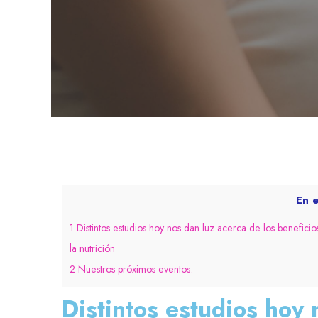
En e
1
Distintos estudios hoy nos dan luz acerca de los benefici
la nutrición
2
Nuestros próximos eventos:
Distintos estudios hoy 